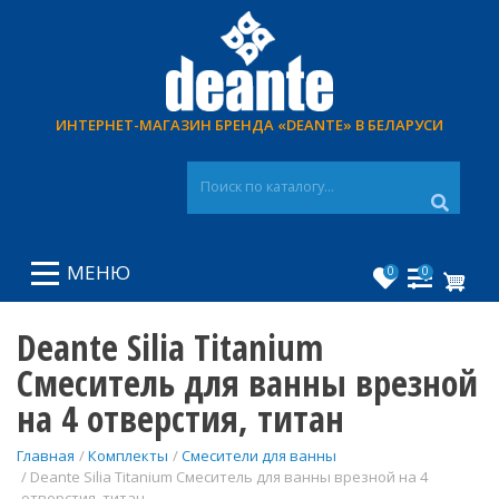
Перейти
к
основному
содержанию
ИНТЕРНЕТ-МАГАЗИН БРЕНДА «DEANTE» В БЕЛАРУСИ
МЕНЮ
0
0
Deante Silia Titanium
Смеситель для ванны врезной
на 4 отверстия, титан
Главная
Комплекты
Смесители для ванны
Deante Silia Titanium Смеситель для ванны врезной на 4
отверстия, титан