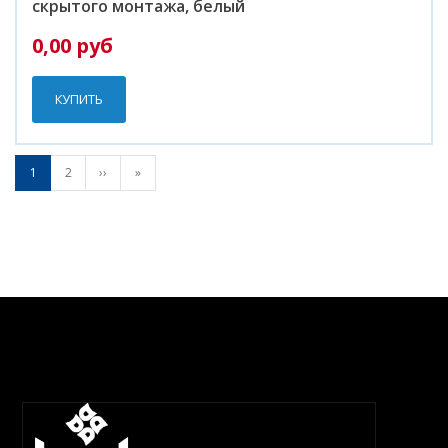
скрытого монтажа, белый
0,00 руб
КУПИТЬ
НУМЕРАЦИЯ
1
2
››
Следующая
»
Последняя
СТРАНИЦ
страница
страница