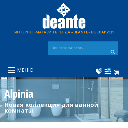
Перейти
к
основному
содержанию
ИНТЕРНЕТ-МАГАЗИН БРЕНДА «DEANTE» В БЕЛАРУСИ
МЕНЮ
0
0
Alpinia
Новая коллекция для ванной
комнаты