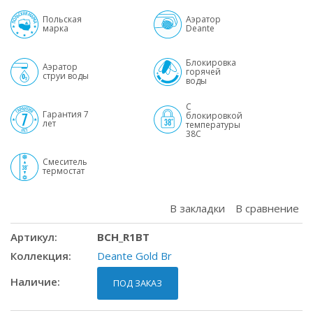
Дополнительное
Польская
Аэратор
описание
марка
Deante
Блокировка
Аэратор
горячей
струи воды
воды
С
Гарантия 7
блокировкой
лет
температуры
38С
Смеситель
термостат
В закладки
В сравнение
Артикул
BCH_R1BT
Коллекция
Deante Gold Br
Наличие
ПОД ЗАКАЗ