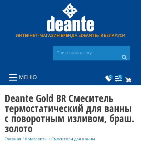
Перейти
к
основному
содержанию
ИНТЕРНЕТ-МАГАЗИН БРЕНДА «DEANTE» В БЕЛАРУСИ
МЕНЮ
0
0
Deante Gold BR Смеситель
термостатический для ванны
с поворотным изливом, браш.
золото
Главная
Комплекты
Смесители для ванны